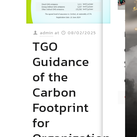
ad
ค
admin
at
08/02/2025
TGO
ล
Guidance
ร่
of the
สิ
Carbon
10
Footprint
for