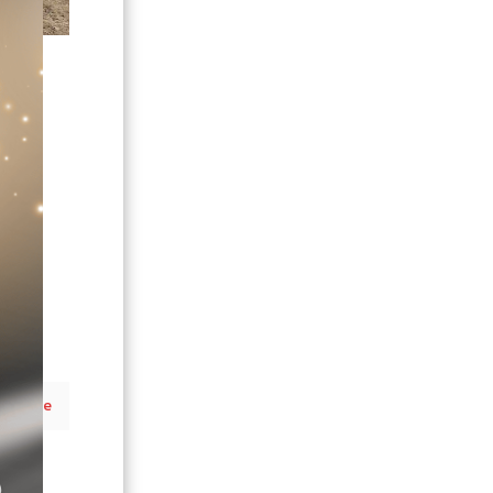
25
ิ่ม
ว
d more