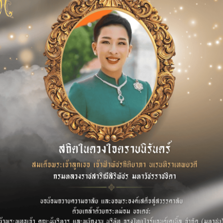
min
at
08/02/2025
admin
at
08/02/20
ัดแยกขยะ
โครงการ
ดโลกร้อน
ปลูกป่า ลด
วมอนุรักษ์
คาร์บอน เพ
่งแวดล้อม
พื้นที่สีเขีย
0
Read more
6
0
Rea