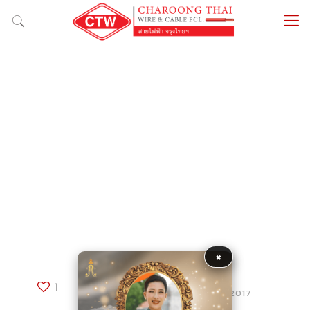
×
INCOMING LNSPECLIONS_1
1
Published by
at
26/07/2017