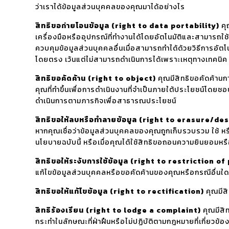
ว่าเราได้ข้อมูลส่วนบุคคลของคุณมาได้อย่างไร
สิทธิขอถ่ายโอนข้อมูล (right to data portability)
คุ
เครื่องมือหรืออุปกรณ์ที่ทำงานได้โดยอัตโนมัติและสามารถใช้
ควบคุมข้อมูลส่วนบุคคลอื่นเมื่อสามารถทำได้ด้วยวิธีการอัตโ
โดยตรง เว้นแต่ไม่สามารถดำเนินการได้เพราะเหตุทางเทคนิค
สิทธิขอคัดค้าน (right to object)
คุณมีสิทธิขอคัดค้านก
คุณที่ทำขึ้นเพื่อการดำเนินงานที่จำเป็นภายใต้ประโยชน์โ
ดำเนินการตามภารกิจเพื่อสาธารณประโยชน์
สิทธิขอให้ลบหรือทำลายข้อมูล (right to erasure/de
หากคุณเชื่อว่าข้อมูลส่วนบุคคลของคุณถูกเก็บรวบรวม ใช้ หร
นโยบายฉบับนี้ หรือเมื่อคุณได้ใช้สิทธิขอถอนความยินยอมหรือใ
สิทธิขอให้ระงับการใช้ข้อมูล (right to restriction o
แก้ไขข้อมูลส่วนบุคคลหรือขอคัดค้านของคุณหรือกรณีอื่นใ
สิทธิขอให้แก้ไขข้อมูล (right to rectification)
คุณมีสิ
สิทธิร้องเรียน (right to lodge a complaint)
คุณมีสิท
กระทำในลักษณะที่ฝ่าฝืนหรือไม่ปฏิบัติตามกฎหมายที่เกี่ยวข้อ