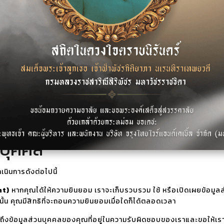
ยข้อมูลส่วนบุคคลของคุณเท่าที่จำเป็นให้แก่หน่วยงานราชการ เช่น ศาล
ษฐกิจยุโรป (EEA) ไปยังสหรัฐอเมริกา และประเทศอื่นนอกเขตเศรษฐกิจ
ยคุ้มครองข้อมูลส่วนบุคคลของสหภาพยุโรป (GDPR) กำหนดหรือที่กฎหม
นบุคคล
นในระหว่างที่คุณเป็นลูกค้าหรือมีความสัมพันธ์อยู่กับเราหรือตลอดระยะเว
จากนั้น หากมีกฎหมายกำหนดไว้ เราจะลบ ทำลาย หรือทำให้เป็นข้อมูลที่ไม
นบุคคล
นินการดังต่อไปนี้
nt)
หากคุณได้ให้ความยินยอม เราจะเก็บรวบรวม ใช้ หรือเปิดเผยข้อมูลส่
นั้น คุณมีสิทธิที่จะถอนความยินยอมเมื่อใดก็ได้ตลอดเวลา
าถึงข้อมูลส่วนบุคคลของคุณที่อยู่ในความรับผิดชอบของเราและขอให้เรา