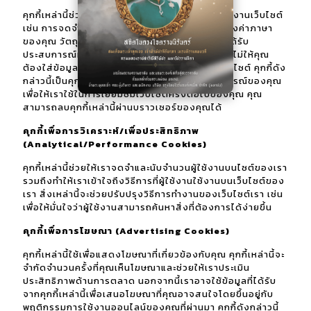
คุกกี้เหล่านี้ช่วยให้เราจดจำสิ่งที่คุณเลือกเมื่อคุณใช้งานเว็บไซต์
เช่น การจดจำรายละเอียดการเข้าสู่ระบบหรือการตั้งค่าภาษา
ของคุณ วัตถุประสงค์ของคุกกี้เหล่านี้มีเพื่อให้คุณได้รับ
ประสบการณ์ที่เป็นส่วนตัวมากขึ้นและเพื่อหลีกเลี่ยงไม่ให้คุณ
ต้องใส่ข้อมูลของคุณใหม่ทุกครั้งเมื่อคุณใช้งานเว็บไซต์ คุกกี้ดัง
กล่าวนี้เป็นคุกกี้แบบถาวรเนื่องจากยังคงอยู่ในอุปกรณ์ของคุณ
เพื่อให้เราใช้ในการเยี่ยมชมเว็บไซต์ครั้งต่อไปของคุณ คุณ
สามารถลบคุกกี้เหล่านี้ผ่านบราวเซอร์ของคุณได้
คุกกี้เพื่อการวิเคราะห์/เพื่อประสิทธิภาพ
(Analytical/Performance Cookies)
คุกกี้เหล่านี้ช่วยให้เราจดจำและนับจำนวนผู้ใช้งานบนไซต์ของเรา
รวมถึงทำให้เราเข้าใจถึงวิธีการที่ผู้ใช้งานใช้งานบนเว็บไซต์ของ
เรา สิ่งเหล่านี้จะช่วยปรับปรุงวิธีการทำงานของเว็บไซต์เรา เช่น
เพื่อให้มั่นใจว่าผู้ใช้งานสามารถค้นหาสิ่งที่ต้องการได้ง่ายขึ้น
คุกกี้เพื่อการโฆษณา (Advertising Cookies)
คุกกี้เหล่านี้ใช้เพื่อแสดงโฆษณาที่เกี่ยวข้องกับคุณ คุกกี้เหล่านี้จะ
จำกัดจำนวนครั้งที่คุณเห็นโฆษณาและช่วยให้เราประเมิน
ประสิทธิภาพด้านการตลาด นอกจากนี้เราอาจใช้ข้อมูลที่ได้รับ
จากคุกกี้เหล่านี้เพื่อเสนอโฆษณาที่คุณอาจสนใจโดยขึ้นอยู่กับ
พฤติกรรมการใช้งานออนไลน์ของคุณที่ผ่านมา คุกกี้ดังกล่าวนี้