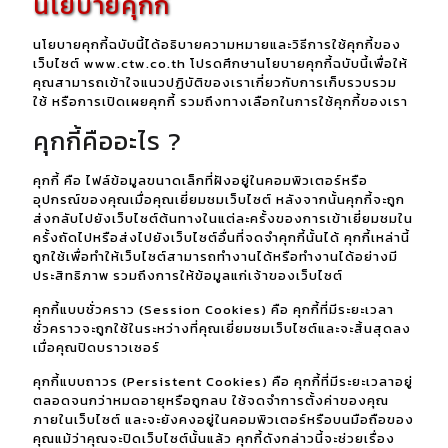
นโยบายคุกกี้
นโยบายคุกกี้ฉบับนี้ได้อธิบายความหมายและวิธีการใช้คุกกี้ของ
เว็บไซต์ www.ctw.co.th โปรดศึกษานโยบายคุกกี้ฉบับนี้เพื่อให้
คุณสามารถเข้าใจแนวปฏิบัติของเราเกี่ยวกับการเก็บรวบรวม
ใช้ หรือการเปิดเผยคุกกี้ รวมถึงทางเลือกในการใช้คุกกี้ของเรา
คุกกี้คืออะไร ?
คุกกี้ คือ ไฟล์ข้อมูลขนาดเล็กที่ฝังอยู่ในคอมพิวเตอร์หรือ
อุปกรณ์ของคุณเมื่อคุณเยี่ยมชมเว็บไซต์ หลังจากนั้นคุกกี้จะถูก
ส่งกลับไปยังเว็บไซต์ต้นทางในแต่ละครั้งของการเข้าเยี่ยมชมใน
ครั้งถัดไปหรือส่งไปยังเว็บไซต์อื่นที่จดจำคุกกี้นั้นได้ คุกกี้เหล่านี้
ถูกใช้เพื่อทำให้เว็บไซต์สามารถทำงานได้หรือทำงานได้อย่างมี
ประสิทธิภาพ รวมถึงการให้ข้อมูลแก่เจ้าของเว็บไซต์
คุกกี้แบบชั่วคราว (Session Cookies) คือ คุกกี้ที่มีระยะเวลา
ชั่วคราวจะถูกใช้ในระหว่างที่คุณเยี่ยมชมเว็บไซต์และจะสิ้นสุดลง
เมื่อคุณปิดบราวเซอร์
คุกกี้แบบถาวร (Persistent Cookies) คือ คุกกี้ที่มีระยะเวลาอยู่
ตลอดจนกว่าหมดอายุหรือถูกลบ ใช้จดจำการตั้งค่าของคุณ
ภายในเว็บไซต์ และจะยังคงอยู่ในคอมพิวเตอร์หรือบนมือถือของ
คุณแม้ว่าคุณจะปิดเว็บไซต์นั้นแล้ว คุกกี้ดังกล่าวนี้จะช่วยเรื่อง