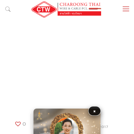
×
hw
0
Published by
at
24/08/2017