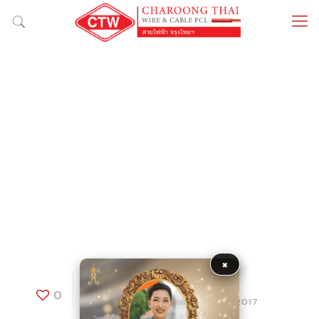
×
chiva som
0
Published by
at
24/08/2017