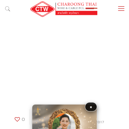
×
banyan tree
0
Published by
at
24/08/2017