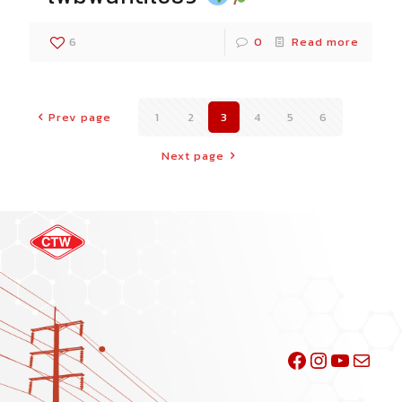
6
0
Read more
Prev page
1
2
3
4
5
6
Next page
Facebook
Instagra
YouTu
Mail