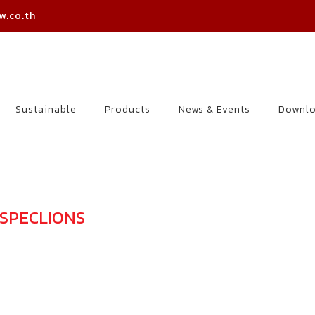
w.co.th
Sustainable
Products
News & Events
Downl
NSPECLIONS