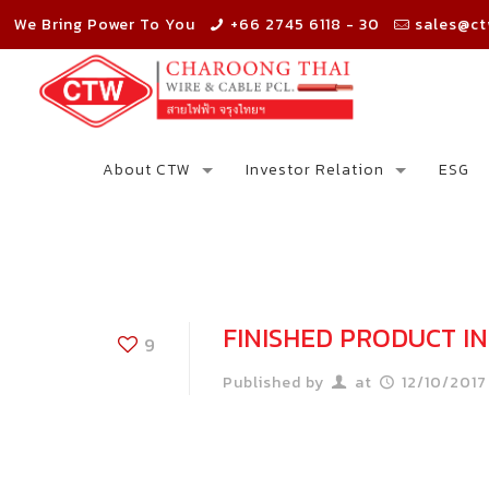
We Bring Power To You
+66 2745 6118 - 30
sales@ct
About CTW
Investor Relation
ESG
FINISHED PRODUCT I
9
Published by
at
12/10/2017